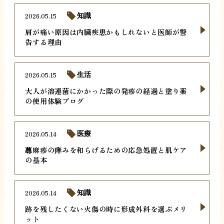
2026.05.15
知識
肩が痛い原因は内臓疾患かもしれないと医師が警
告する理由
2026.05.15
生活
大人が溶連菌にかかった際の発疹の経過と塗り薬
の使用体験ブログ
2026.05.14
医療
蕁麻疹の痒みを和らげるための応急処置と肌ケア
の基本
2026.05.14
知識
跡を残したくない火傷の時に形成外科を選ぶメリ
ット