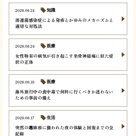
2026.06.24
知識
溶連菌感染症による発疹とかゆみのメカニズムと
適切な対処法
2026.06.24
医療
女性特有の病気が引き起こす坐骨神経痛に似た症
状の正体
2026.06.18
医療
海外旅行中の食中毒で何科に行くべきか迷わない
ための事前の備え
2026.06.17
生活
突然の蕁麻疹に襲われた夜の体験と回復までの全
記録