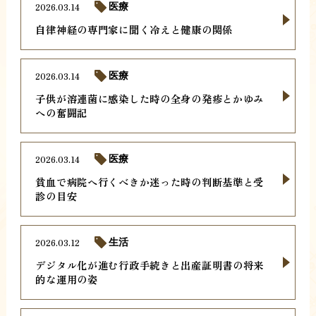
2026.03.14
医療
自律神経の専門家に聞く冷えと健康の関係
2026.03.14
医療
子供が溶連菌に感染した時の全身の発疹とかゆみ
への奮闘記
2026.03.14
医療
貧血で病院へ行くべきか迷った時の判断基準と受
診の目安
2026.03.12
生活
デジタル化が進む行政手続きと出産証明書の将来
的な運用の姿