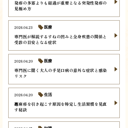
発疹の多寡よりも経過が重要となる突発性発疹の
見極め方
2026.04.23
医療
専門医が解説するすねの凹みと全身疾患の関係と
受診の目安となる症状
2026.04.20
医療
専門医に聞く大人の手足口病の意外な症状と感染
リスク
2026.04.20
生活
蕁麻疹を引き起こす原因を特定し生活習慣を見直
す秘訣