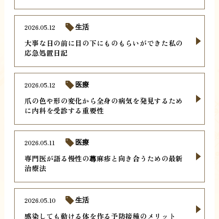
2026.05.12
生活
大事な日の前に目の下にものもらいができた私の
応急処置日記
2026.05.12
医療
爪の色や形の変化から全身の病気を発見するため
に内科を受診する重要性
2026.05.11
医療
専門医が語る慢性の蕁麻疹と向き合うための最新
治療法
2026.05.10
生活
感染しても動ける体を作る予防接種のメリット