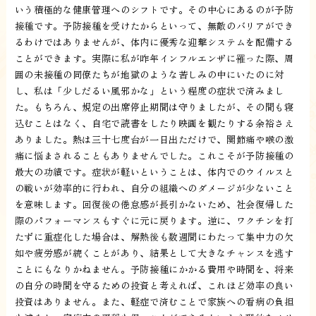
いう積極的な健康管理へのシフトです。その中心にあるのが予防
接種です。予防接種を受けたからといって、無敵のバリアができ
るわけではありませんが、体内に優秀な迎撃システムを配備する
ことができます。実際に私が昨年インフルエンザに罹った際、周
囲の未接種の同僚たちが地獄のような苦しみの中にいたのに対
し、私は「少しだるい風邪かな」という程度の症状で済みまし
た。もちろん、規定の出席停止期間は守りましたが、その間も寝
込むことはなく、自宅で読書をしたり映画を観たりする余裕さえ
ありました。熱は三十七度台が一日出ただけで、関節痛や喉の激
痛に悩まされることもありませんでした。これこそが予防接種の
最大の功績です。症状が軽いということは、体内でのウイルスと
の戦いが効率的に行われ、自分の組織へのダメージが少ないこと
を意味します。回復後の倦怠感が長引かないため、社会復帰した
際のパフォーマンスもすぐに元に戻ります。逆に、ワクチンを打
たずに重症化した場合は、解熱後も数週間にわたって集中力の欠
如や疲労感が続くことがあり、結果として大きなチャンスを逃す
ことにもなりかねません。予防接種にかかる費用や時間を、将来
の自分の時間を守るための投資と考えれば、これほど効率の良い
投資はありません。また、軽症で済むことで家族への看病の負担