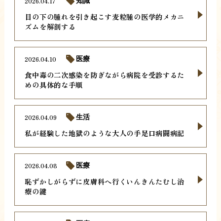
2026.04.17
知識
目の下の腫れを引き起こす麦粒腫の医学的メカニ
ズムを解剖する
2026.04.10
医療
食中毒の二次感染を防ぎながら病院を受診するた
めの具体的な手順
2026.04.09
生活
私が経験した地獄のような大人の手足口病闘病記
2026.04.08
医療
恥ずかしがらずに皮膚科へ行くいんきんたむし治
療の鍵