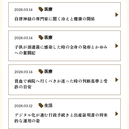
2026.03.14
医療
自律神経の専門家に聞く冷えと健康の関係
2026.03.14
医療
子供が溶連菌に感染した時の全身の発疹とかゆみ
への奮闘記
2026.03.14
医療
貧血で病院へ行くべきか迷った時の判断基準と受
診の目安
2026.03.12
生活
デジタル化が進む行政手続きと出産証明書の将来
的な運用の姿