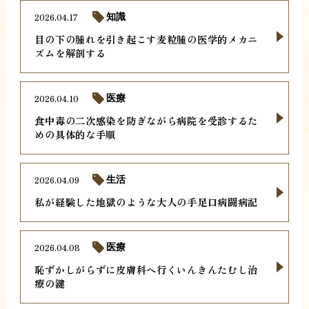
2026.04.17
知識
目の下の腫れを引き起こす麦粒腫の医学的メカニ
ズムを解剖する
2026.04.10
医療
食中毒の二次感染を防ぎながら病院を受診するた
めの具体的な手順
2026.04.09
生活
私が経験した地獄のような大人の手足口病闘病記
2026.04.08
医療
恥ずかしがらずに皮膚科へ行くいんきんたむし治
療の鍵