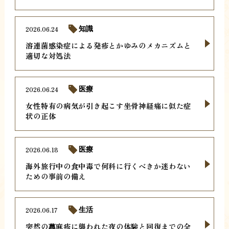
2026.06.24
知識
溶連菌感染症による発疹とかゆみのメカニズムと
適切な対処法
2026.06.24
医療
女性特有の病気が引き起こす坐骨神経痛に似た症
状の正体
2026.06.18
医療
海外旅行中の食中毒で何科に行くべきか迷わない
ための事前の備え
2026.06.17
生活
突然の蕁麻疹に襲われた夜の体験と回復までの全