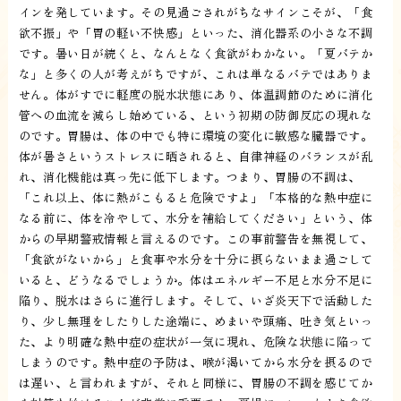
インを発しています。その見過ごされがちなサインこそが、「食
欲不振」や「胃の軽い不快感」といった、消化器系の小さな不調
です。暑い日が続くと、なんとなく食欲がわかない。「夏バテか
な」と多くの人が考えがちですが、これは単なるバテではありま
せん。体がすでに軽度の脱水状態にあり、体温調節のために消化
管への血流を減らし始めている、という初期の防御反応の現れな
のです。胃腸は、体の中でも特に環境の変化に敏感な臓器です。
体が暑さというストレスに晒されると、自律神経のバランスが乱
れ、消化機能は真っ先に低下します。つまり、胃腸の不調は、
「これ以上、体に熱がこもると危険ですよ」「本格的な熱中症に
なる前に、体を冷やして、水分を補給してください」という、体
からの早期警戒情報と言えるのです。この事前警告を無視して、
「食欲がないから」と食事や水分を十分に摂らないまま過ごして
いると、どうなるでしょうか。体はエネルギー不足と水分不足に
陥り、脱水はさらに進行します。そして、いざ炎天下で活動した
り、少し無理をしたりした途端に、めまいや頭痛、吐き気といっ
た、より明確な熱中症の症状が一気に現れ、危険な状態に陥って
しまうのです。熱中症の予防は、喉が渇いてから水分を摂るので
は遅い、と言われますが、それと同様に、胃腸の不調を感じてか