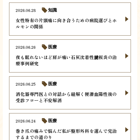
2026.06.28
知識
女性特有の片頭痛に向き合うための病院選びとホ
ルモンの関係
2026.06.26
医療
夜も眠れないほど肩が痛い石灰沈着性腱板炎の治
療事例研究
2026.06.25
医療
消化器専門医との対話から紐解く便潜血陽性後の
受診フローと不安解消
2026.06.24
医療
巻き爪の痛みで悩んだ私が整形外科を選んで完治
するまでの道のり