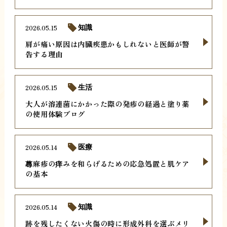
2026.05.15
知識
肩が痛い原因は内臓疾患かもしれないと医師が警
告する理由
2026.05.15
生活
大人が溶連菌にかかった際の発疹の経過と塗り薬
の使用体験ブログ
2026.05.14
医療
蕁麻疹の痒みを和らげるための応急処置と肌ケア
の基本
2026.05.14
知識
跡を残したくない火傷の時に形成外科を選ぶメリ