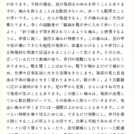
があります。子供の場合、足の発疹はかゆみを伴うこともありま
すが、痛みを訴えることは比較的少ないか、あっても軽度なこと
が多いです。しかし、大人が発症すると、その痛みは全く次元が
異なります。多くの経験者が「画鋲を靴の中に入れて歩いている
よう」「針で絶えず突き刺されているような痛み」と表現するよ
うに、非常に鋭く、激烈な痛みが特徴です。この痛みは、足の甲
や足の裏にできた水疱性の発疹が、体重をかけることや歩行によ
る物理的な刺激で圧迫されることによって生じます。そのため、
立っているだけで激痛が走り、歩行が困難になるケースも少なく
ありません。靴を履くことはおろか、靴下が触れるだけで痛むた
め、仕事や日常生活に大きな支障をきたします。発疹の見た目自
体は子供の場合と大きく変わりませんが、数が多く、より広範囲
に広がる傾向があります。足の甲から足首、さらにはすねの方ま
で発疹が及ぶこともあります。この激しい痛みは、発疹が出現し
てから数日間がピークで、その後徐々に和らいでいきますが、完
全に痛みが引くまでには一週間以上かかることもあります。この
つらい時期を乗り切るためには、できるだけ安静にし、歩行を最
小限にすることが何よりも大切です。仕事も可能であればデスク
ワークに切り替えてもらったり、在宅勤務にしたりといった配慮