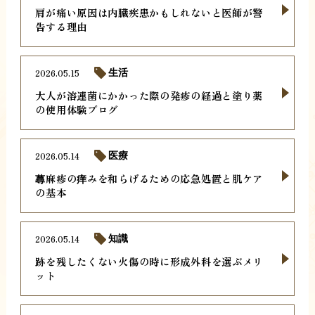
肩が痛い原因は内臓疾患かもしれないと医師が警
告する理由
2026.05.15
生活
大人が溶連菌にかかった際の発疹の経過と塗り薬
の使用体験ブログ
2026.05.14
医療
蕁麻疹の痒みを和らげるための応急処置と肌ケア
の基本
2026.05.14
知識
跡を残したくない火傷の時に形成外科を選ぶメリ
ット