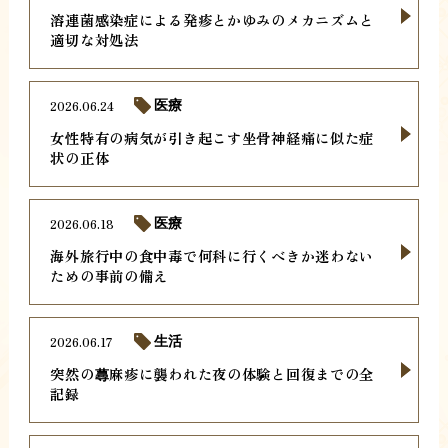
溶連菌感染症による発疹とかゆみのメカニズムと
適切な対処法
2026.06.24
医療
女性特有の病気が引き起こす坐骨神経痛に似た症
状の正体
2026.06.18
医療
海外旅行中の食中毒で何科に行くべきか迷わない
ための事前の備え
2026.06.17
生活
突然の蕁麻疹に襲われた夜の体験と回復までの全
記録