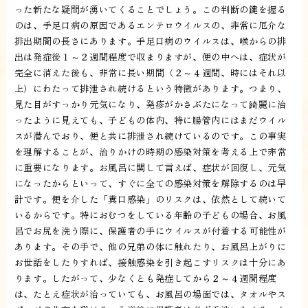
った新たな疑問が湧いてくることでしょう。この判断の鍵を握る
のは、手足口病の原因であるエンテロウイルスの、非常に厄介な
排出期間の長さにあります。手足口病のウイルスは、喉からの排
出は発症後１～２週間程度で収まりますが、便の中へは、症状が
完全に消えた後も、非常に長い期間（２～４週間、時にはそれ以
上）にわたって排泄され続けるという特徴があります。つまり、
見た目がすっかり元気になり、発疹がかさぶたになって綺麗に治
ったように見えても、子どもの体内、特に腸管内にはまだウイル
スが潜んでおり、便と共に排泄され続けているのです。この事実
を理解することが、治りかけの時期の感染対策を考える上で非常
に重要になります。お風呂に関して言えば、症状が回復し、元気
になったからといって、すぐに全ての感染対策を解除するのは早
計です。便を介した「糞口感染」のリスクは、依然として続いて
いるからです。特におむつをしている年齢の子どもの場合、お風
呂でお尻を洗う際に、保護者の手にウイルスが付着する可能性が
あります。その手で、他の兄弟の体に触れたり、お風呂上がりに
お世話をしたりすれば、接触感染を引き起こすリスクは十分にあ
ります。したがって、少なくとも発症してから２～４週間程度
は、たとえ症状が治っていても、お風呂の場面では、タオルやス