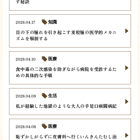
す秘訣
2026.04.17
知識
目の下の腫れを引き起こす麦粒腫の医学的メカニ
ズムを解剖する
2026.04.10
医療
食中毒の二次感染を防ぎながら病院を受診するた
めの具体的な手順
2026.04.09
生活
私が経験した地獄のような大人の手足口病闘病記
2026.04.08
医療
恥ずかしがらずに皮膚科へ行くいんきんたむし治