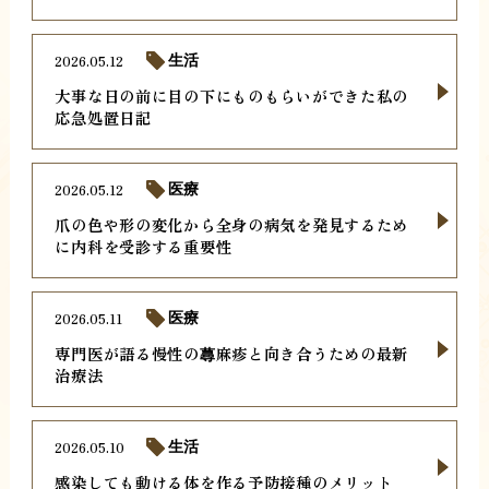
2026.05.12
生活
大事な日の前に目の下にものもらいができた私の
応急処置日記
2026.05.12
医療
爪の色や形の変化から全身の病気を発見するため
に内科を受診する重要性
2026.05.11
医療
専門医が語る慢性の蕁麻疹と向き合うための最新
治療法
2026.05.10
生活
感染しても動ける体を作る予防接種のメリット