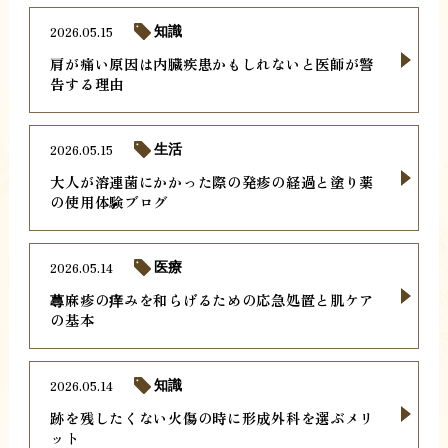
2026.05.15
知識
肩が痛い原因は内臓疾患かもしれないと医師が警
告する理由
2026.05.15
生活
大人が溶連菌にかかった際の発疹の経過と塗り薬
の使用体験ブログ
2026.05.14
医療
蕁麻疹の痒みを和らげるための応急処置と肌ケア
の基本
2026.05.14
知識
跡を残したくない火傷の時に形成外科を選ぶメリ
ット