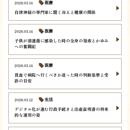
2026.03.14
医療
自律神経の専門家に聞く冷えと健康の関係
2026.03.14
医療
子供が溶連菌に感染した時の全身の発疹とかゆみ
への奮闘記
2026.03.14
医療
貧血で病院へ行くべきか迷った時の判断基準と受
診の目安
2026.03.12
生活
デジタル化が進む行政手続きと出産証明書の将来
的な運用の姿