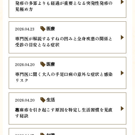
発疹の多寡よりも経過が重要となる突発性発疹の
見極め方
2026.04.23
医療
専門医が解説するすねの凹みと全身疾患の関係と
受診の目安となる症状
2026.04.20
医療
専門医に聞く大人の手足口病の意外な症状と感染
リスク
2026.04.20
生活
蕁麻疹を引き起こす原因を特定し生活習慣を見直
す秘訣