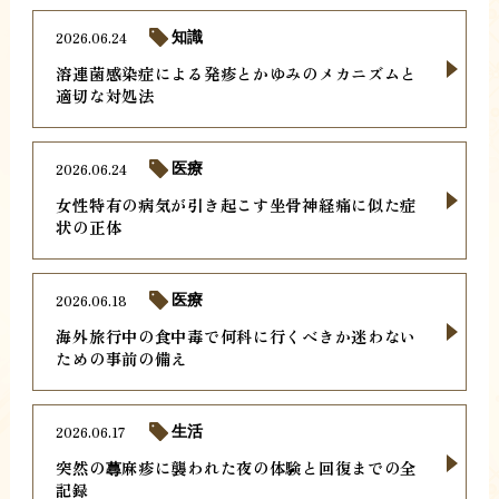
2026.06.24
知識
溶連菌感染症による発疹とかゆみのメカニズムと
適切な対処法
2026.06.24
医療
女性特有の病気が引き起こす坐骨神経痛に似た症
状の正体
2026.06.18
医療
海外旅行中の食中毒で何科に行くべきか迷わない
ための事前の備え
2026.06.17
生活
突然の蕁麻疹に襲われた夜の体験と回復までの全
記録