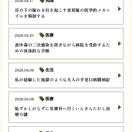
2026.04.17
知識
目の下の腫れを引き起こす麦粒腫の医学的メカニ
ズムを解剖する
2026.04.10
医療
食中毒の二次感染を防ぎながら病院を受診するた
めの具体的な手順
2026.04.09
生活
私が経験した地獄のような大人の手足口病闘病記
2026.04.08
医療
恥ずかしがらずに皮膚科へ行くいんきんたむし治
療の鍵