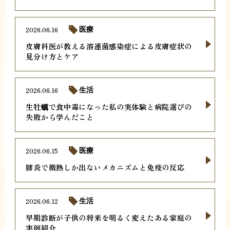
2026.06.16
医療
皮膚科医が教える溶連菌感染症による皮膚症状の
見分け方とケア
2026.06.16
生活
生牡蠣で食中毒になった私の実体験と病院選びの
失敗から学んだこと
2026.06.15
医療
肺炎で微熱しか出ないメカニズムと免疫の反応
2026.06.12
生活
早期診断が子供の将来を明るく変えたある家庭の
実例紹介