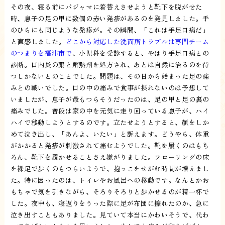
その夜、寝る前にパジャマに着替えさせようと靴下を脱がせた
時、息子の足の甲に数個の赤い発疹があるのを発見しました。手
のひらにも同じような発疹が。その瞬間、「これは手足口病だ」
と直感しました。
どこから対応した洗面所トラブルは専門チーム
のつまりを福津市で
、小児科を受診すると、やはり手足口病との
診断。口内炎の薬と解熱剤を処方され、あとは自然に治るのを待
つしかないとのことでした。問題は、その日から始まった足の痛
みとの戦いでした。口の中の痛みで食事が摂れないのは予想して
いましたが、息子が最もつらそうだったのは、足の甲と足の裏の
痛みでした。普段は家の中を元気に走り回っている息子が、ハイ
ハイで移動しようとするのです。立たせようとすると、顔をしか
めて泣き出し、「あんよ、いたい」と訴えます。どうやら、体重
がかかると発疹が刺激されて痛むようでした。靴を履くのはもち
ろん、靴下を履かせることさえ嫌がりました。フローリングの床
を裸足で歩くのもつらいようで、抱っこをせがむ時間が増えまし
た。特に困ったのは、トイレやお風呂への移動です。なんとかお
もちゃで気を引きながら、そろりそろりと歩かせるのが精一杯で
した。夜中も、寝返りをうった際に足が布団に擦れたのか、急に
泣き出すこともありました。見ていて本当にかわいそうで、代わ