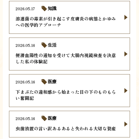
2026.05.17
知識
溶連菌の毒素が引き起こす皮膚炎の病態とかゆみ
への医学的アプローチ
2026.05.16
生活
便潜血陽性の通知を受けて大腸内視鏡検査を決意
した私の体験記
2026.05.16
医療
下まぶたの違和感から始まった目の下のものもら
い奮闘記
2026.05.16
医療
虫歯放置の言い訳あるあると失われる大切な資産