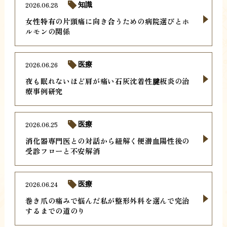
2026.06.28
知識
女性特有の片頭痛に向き合うための病院選びとホ
ルモンの関係
2026.06.26
医療
夜も眠れないほど肩が痛い石灰沈着性腱板炎の治
療事例研究
2026.06.25
医療
消化器専門医との対話から紐解く便潜血陽性後の
受診フローと不安解消
2026.06.24
医療
巻き爪の痛みで悩んだ私が整形外科を選んで完治
するまでの道のり