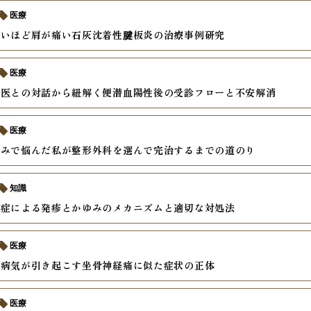
医療
ないほど肩が痛い石灰沈着性腱板炎の治療事例研究
医療
門医との対話から紐解く便潜血陽性後の受診フローと不安解消
医療
痛みで悩んだ私が整形外科を選んで完治するまでの道のり
知識
染症による発疹とかゆみのメカニズムと適切な対処法
医療
の病気が引き起こす坐骨神経痛に似た症状の正体
医療