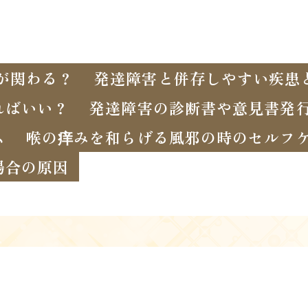
が関わる？
発達障害と併存しやすい疾患
ればいい？
発達障害の診断書や意見書発
ム
喉の痒みを和らげる風邪の時のセルフ
場合の原因