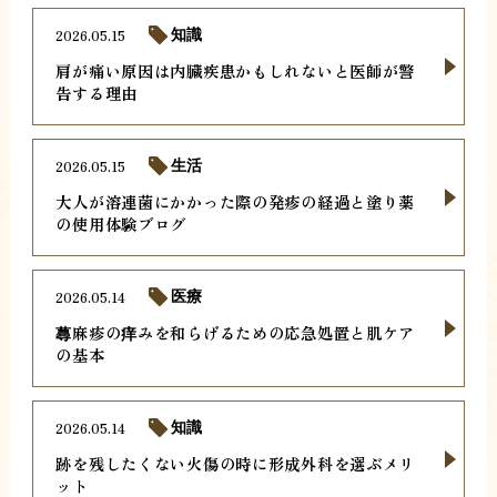
2026.05.15
知識
肩が痛い原因は内臓疾患かもしれないと医師が警
告する理由
2026.05.15
生活
大人が溶連菌にかかった際の発疹の経過と塗り薬
の使用体験ブログ
2026.05.14
医療
蕁麻疹の痒みを和らげるための応急処置と肌ケア
の基本
2026.05.14
知識
跡を残したくない火傷の時に形成外科を選ぶメリ
ット