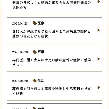
発疹の多寡よりも経過が重要となる突発性発疹の
見極め方
2026.04.23
医療
専門医が解説するすねの凹みと全身疾患の関係と
受診の目安となる症状
2026.04.20
医療
専門医に聞く大人の手足口病の意外な症状と感染
リスク
2026.04.20
生活
蕁麻疹を引き起こす原因を特定し生活習慣を見直
す秘訣