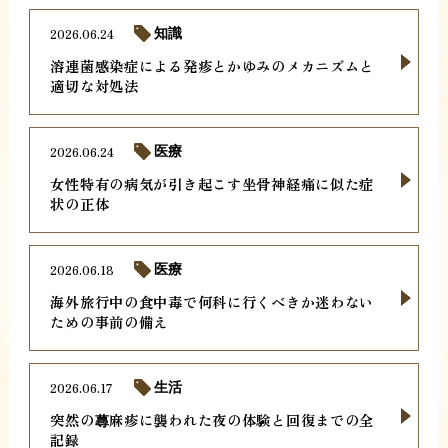
2026.06.24
知識
溶連菌感染症による発疹とかゆみのメカニズムと
適切な対処法
2026.06.24
医療
女性特有の病気が引き起こす坐骨神経痛に似た症
状の正体
2026.06.18
医療
海外旅行中の食中毒で何科に行くべきか迷わない
ための事前の備え
2026.06.17
生活
突然の蕁麻疹に襲われた夜の体験と回復までの全
記録