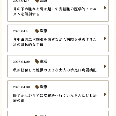
2026.04.17
知識
目の下の腫れを引き起こす麦粒腫の医学的メカニ
ズムを解剖する
2026.04.10
医療
食中毒の二次感染を防ぎながら病院を受診するた
めの具体的な手順
2026.04.09
生活
私が経験した地獄のような大人の手足口病闘病記
2026.04.08
医療
恥ずかしがらずに皮膚科へ行くいんきんたむし治
療の鍵