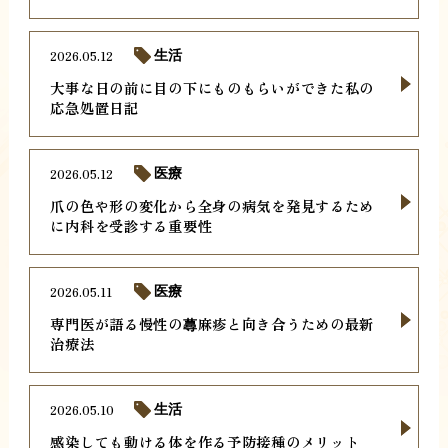
2026.05.12
生活
大事な日の前に目の下にものもらいができた私の
応急処置日記
2026.05.12
医療
爪の色や形の変化から全身の病気を発見するため
に内科を受診する重要性
2026.05.11
医療
専門医が語る慢性の蕁麻疹と向き合うための最新
治療法
2026.05.10
生活
感染しても動ける体を作る予防接種のメリット