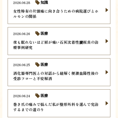
2026.06.28
知識
女性特有の片頭痛に向き合うための病院選びとホ
ルモンの関係
2026.06.26
医療
夜も眠れないほど肩が痛い石灰沈着性腱板炎の治
療事例研究
2026.06.25
医療
消化器専門医との対話から紐解く便潜血陽性後の
受診フローと不安解消
2026.06.24
医療
巻き爪の痛みで悩んだ私が整形外科を選んで完治
するまでの道のり