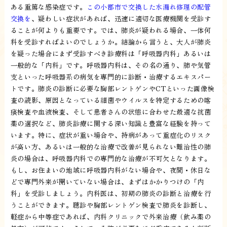
ある重篤な感染症です。
この小郡市で交換した水漏れ修理の配管
交換を
、疑わしい症状があれば、迅速に適切な医療機関を受診す
ることが何よりも重要です。では、肺炎が疑われる場合、一体何
科を受診すればよいのでしょうか。結論から言うと、大人が肺炎
を疑った場合にまず受診すべき診療科は「呼吸器内科」あるいは
一般的な「内科」です。呼吸器内科は、その名の通り、肺や気管
支といった呼吸器系の病気を専門的に診断・治療するエキスパー
トです。肺炎の診断に必要な胸部レントゲンやCTといった画像検
査の読影、原因となっている細菌やウイルスを特定するための喀
痰検査や血液検査、そして患者さんの状態に合わせた最適な抗菌
薬の選択など、肺炎診療に関する深い知識と豊富な経験を持って
います。特に、症状が重い場合や、持病があって重症化のリスク
が高い方、あるいは一般的な治療で改善が見られない難治性の肺
炎の場合は、呼吸器内科での専門的な治療が不可欠となります。
もし、お住まいの地域に呼吸器内科がない場合や、夜間・休日な
どで専門外来が開いていない場合は、まずはかかりつけの「内
科」を受診しましょう。内科医は、初期の肺炎の診断と治療を行
うことができます。聴診や胸部レントゲン検査で肺炎を診断し、
軽症から中等症であれば、内科クリニックで外来治療（飲み薬の