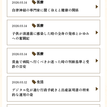
2026.03.14
医療
自律神経の専門家に聞く冷えと健康の関係
2026.03.14
医療
子供が溶連菌に感染した時の全身の発疹とかゆみ
への奮闘記
2026.03.14
医療
貧血で病院へ行くべきか迷った時の判断基準と受
診の目安
2026.03.12
生活
デジタル化が進む行政手続きと出産証明書の将来
的な運用の姿