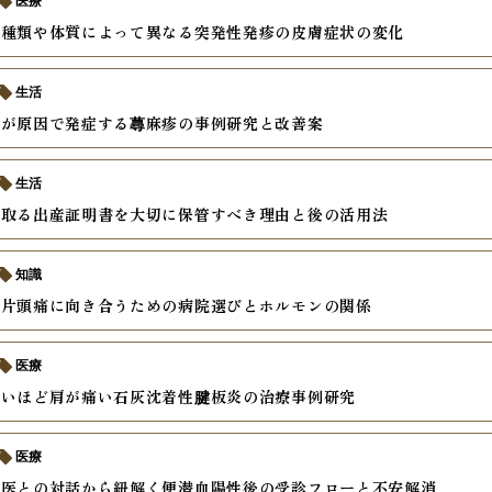
医療
の種類や体質によって異なる突発性発疹の皮膚症状の変化
生活
激が原因で発症する蕁麻疹の事例研究と改善案
生活
け取る出産証明書を大切に保管すべき理由と後の活用法
知識
の片頭痛に向き合うための病院選びとホルモンの関係
医療
ないほど肩が痛い石灰沈着性腱板炎の治療事例研究
医療
門医との対話から紐解く便潜血陽性後の受診フローと不安解消