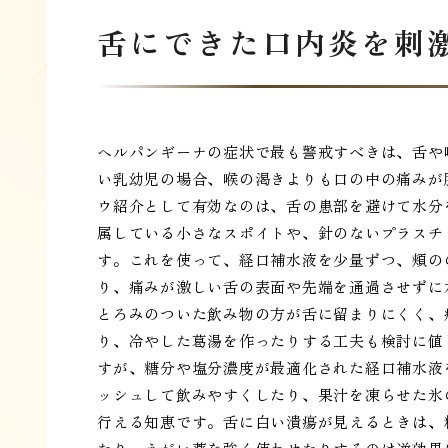
舌にできた口内炎を刺
ヘルパンギーナの症状で最も警戒すべきは、舌や
い乳幼児の場合、喉の渇きよりも口の中の痛みが
ウ紹介として有効なのは、舌の患部を避けて水分
属している小さなスポイトや、針のないプラスチ
す。これを使って、経口補水液を少量ずつ、頬の
り、痛みが激しい舌の表面や先端を通過させずに
とろみのついた飲み物の方が舌に留まりにくく、
り、冷やした葛湯を作ったりする工夫も検討に値
すが、糖分や塩分濃度が最適化された経口補水液
ッシュして飲みやすくしたり、果汁を凍らせた氷
行える知恵です。舌に白い潰瘍が見えるときは、