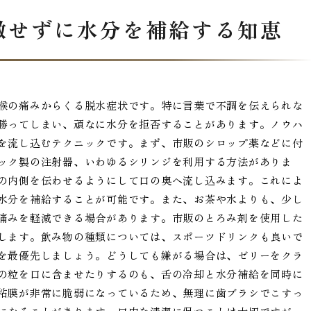
激せずに水分を補給する知恵
喉の痛みからくる脱水症状です。特に言葉で不調を伝えられな
勝ってしまい、頑なに水分を拒否することがあります。ノウハ
を流し込むテクニックです。まず、市販のシロップ薬などに付
ック製の注射器、いわゆるシリンジを利用する方法がありま
の内側を伝わせるようにして口の奥へ流し込みます。これによ
水分を補給することが可能です。また、お茶や水よりも、少し
痛みを軽減できる場合があります。市販のとろみ剤を使用した
します。飲み物の種類については、スポーツドリンクも良いで
を最優先しましょう。どうしても嫌がる場合は、ゼリーをクラ
の粒を口に含ませたりするのも、舌の冷却と水分補給を同時に
粘膜が非常に脆弱になっているため、無理に歯ブラシでこすっ