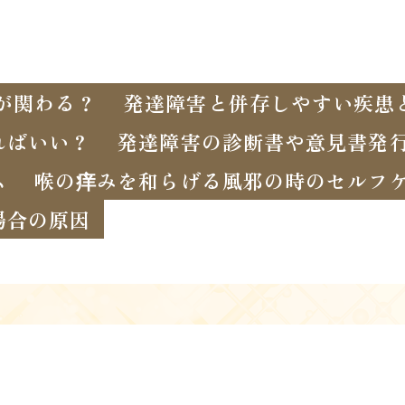
が関わる？
発達障害と併存しやすい疾患
ればいい？
発達障害の診断書や意見書発
ム
喉の痒みを和らげる風邪の時のセルフ
場合の原因