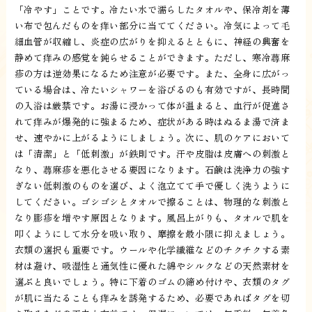
「冷やす」ことです。冷たい水で濡らしたタオルや、保冷剤を薄
い布で包んだものを痒い部分に当ててください。冷気によって毛
細血管が収縮し、炎症の広がりを抑えるとともに、神経の興奮を
静めて痒みの感覚を鈍らせることができます。ただし、寒冷蕁麻
疹の方は逆効果になるため注意が必要です。また、全身に広がっ
ている場合は、冷たいシャワーを浴びるのも有効ですが、長時間
の入浴は厳禁です。お湯に浸かって体が温まると、血行が促進さ
れて痒みが爆発的に強まるため、症状がある時はぬるま湯で済ま
せ、速やかに上がるようにしましょう。次に、肌のケアにおいて
は「清潔」と「低刺激」が鉄則です。汗や皮脂は皮膚への刺激と
なり、蕁麻疹を悪化させる要因になります。石鹸は洗浄力の強す
ぎない低刺激のものを選び、よく泡立てて手で優しく洗うように
してください。ゴシゴシとタオルで擦ることは、物理的な刺激と
なり膨疹を増やす原因となります。風呂上がりも、タオルで肌を
叩くようにして水分を吸い取り、摩擦を最小限に抑えましょう。
衣類の選択も重要です。ウールや化学繊維などのチクチクする素
材は避け、吸湿性と通気性に優れた綿やシルクなどの天然素材を
選ぶと良いでしょう。特に下着のゴムの締め付けや、衣類のタグ
が肌に当たることも痒みを誘発するため、必要であればタグを切