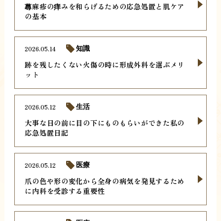
蕁麻疹の痒みを和らげるための応急処置と肌ケア
の基本
2026.05.14
知識
跡を残したくない火傷の時に形成外科を選ぶメリ
ット
2026.05.12
生活
大事な日の前に目の下にものもらいができた私の
応急処置日記
2026.05.12
医療
爪の色や形の変化から全身の病気を発見するため
に内科を受診する重要性