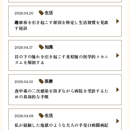
2026.04.20
生活
蕁麻疹を引き起こす原因を特定し生活習慣を見直
す秘訣
2026.04.17
知識
目の下の腫れを引き起こす麦粒腫の医学的メカニ
ズムを解剖する
2026.04.10
医療
食中毒の二次感染を防ぎながら病院を受診するた
めの具体的な手順
2026.04.09
生活
私が経験した地獄のような大人の手足口病闘病記