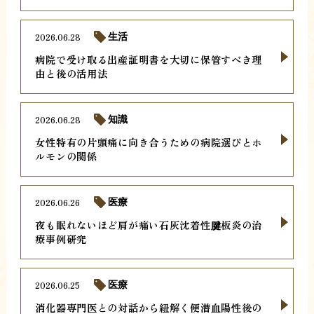
2026.06.28
生活
病院で受け取る出産証明書を大切に保管すべき理
由と後の活用法
2026.06.28
知識
女性特有の片頭痛に向き合うための病院選びとホ
ルモンの関係
2026.06.26
医療
夜も眠れないほど肩が痛い石灰沈着性腱板炎の治
療事例研究
2026.06.25
医療
消化器専門医との対話から紐解く便潜血陽性後の