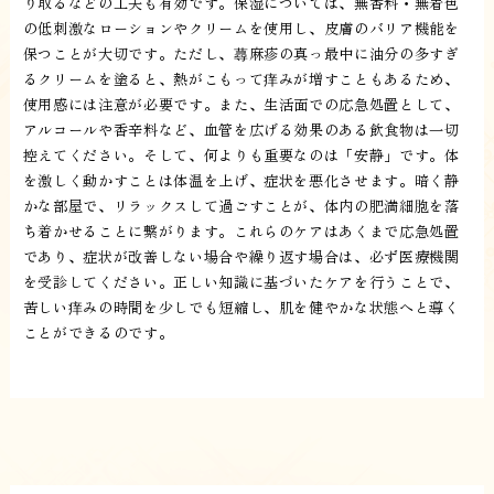
り取るなどの工夫も有効です。保湿については、無香料・無着色
の低刺激なローションやクリームを使用し、皮膚のバリア機能を
保つことが大切です。ただし、蕁麻疹の真っ最中に油分の多すぎ
るクリームを塗ると、熱がこもって痒みが増すこともあるため、
使用感には注意が必要です。また、生活面での応急処置として、
アルコールや香辛料など、血管を広げる効果のある飲食物は一切
控えてください。そして、何よりも重要なのは「安静」です。体
を激しく動かすことは体温を上げ、症状を悪化させます。暗く静
かな部屋で、リラックスして過ごすことが、体内の肥満細胞を落
ち着かせることに繋がります。これらのケアはあくまで応急処置
であり、症状が改善しない場合や繰り返す場合は、必ず医療機関
を受診してください。正しい知識に基づいたケアを行うことで、
苦しい痒みの時間を少しでも短縮し、肌を健やかな状態へと導く
ことができるのです。