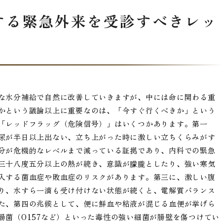
する緊急外来を受診すべきレッ
な水分補給で自然に改善していきますが、中には命に関わる重
かという議論以上に重要なのは、「今すぐ行くべきか」という
「レッドフラッグ（危険信号）」はいくつかあります。第一
尿が半日以上出ない、立ち上がった時に激しい立ちくらみがす
分が危機的なレベルまで減っている証拠であり、内科での緊急
三十八度五分以上の熱が続き、意識が朦朧としたり、強い寒気
入する菌血症や敗血症のリスクがあります。第三に、激しい腹
り、水すら一滴も受け付けない状態が続くと、電解質バランス
た、第四の兆候として、便に鮮血や粘液が混じる血便が挙げら
腸菌（O157など）といった毒性の強い細菌が腸壁を傷つけてい