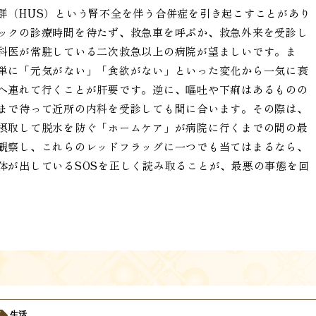
群（HUS）という腎不全を伴う合併症を引き起こすことがあり
ックの診療時間を待たず、救急車を呼ぶか、救急外来を受診し
科医が常駐している二次救急以上の病院が望ましいです。ま
単に「元気がない」「食欲がない」といった変化から一気に衰
へ連れて行くことが肝要です。逆に、嘔吐や下痢はあるものの
まで待って近所の内科を受診しても間に合います。その際は、
摂取して脱水を防ぐ「ホームケア」が病院に行くまでの間の最
観察し、これらのレッドフラッグに一つでも当てはまるなら、
体が出しているSOSを正しく読み取ることが、最悪の事態を回
生活