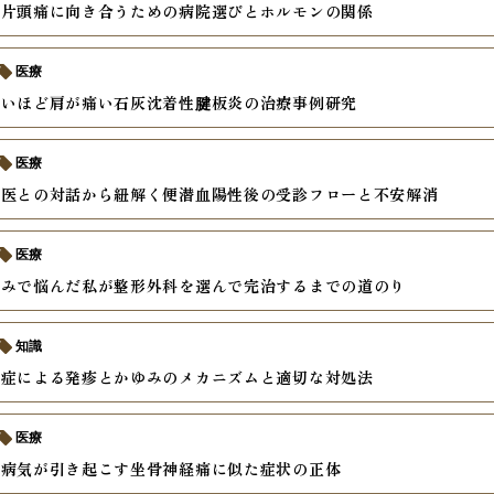
の片頭痛に向き合うための病院選びとホルモンの関係
医療
ないほど肩が痛い石灰沈着性腱板炎の治療事例研究
医療
門医との対話から紐解く便潜血陽性後の受診フローと不安解消
医療
痛みで悩んだ私が整形外科を選んで完治するまでの道のり
知識
染症による発疹とかゆみのメカニズムと適切な対処法
医療
の病気が引き起こす坐骨神経痛に似た症状の正体